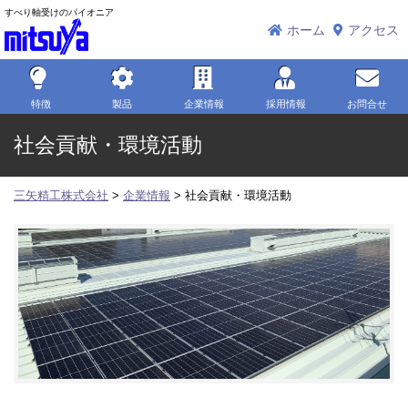
すべり軸受けのパイオニア
三矢精工株式会社
ホーム
アクセス
特徴
製品
企業情報
採用情報
お問合せ
社会貢献・環境活動
三矢精工株式会社
>
企業情報
>
社会貢献・環境活動