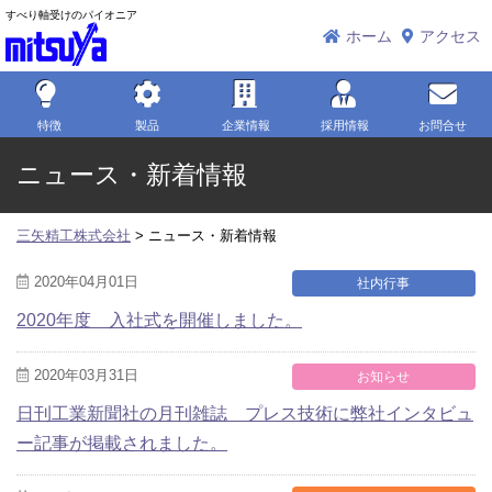
すべり軸受けのパイオニア
三矢精工株式会社
ホーム
アクセス
特徴
製品
企業情報
採用情報
お問合せ
ニュース・新着情報
三矢精工株式会社
>
ニュース・新着情報
2020年04月01日
社内行事
2020年度 入社式を開催しました。
2020年03月31日
お知らせ
日刊工業新聞社の月刊雑誌 プレス技術に弊社インタビュ
ー記事が掲載されました。